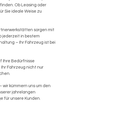
u finden. Ob Leasing oder
ür Sie ideale Weise zu
artnerwerkstätten sorgen mit
o jederzeit in bestem
ltung – Ihr Fahrzeug ist bei
f Ihre Bedürfnisse
hr Fahrzeug nicht nur
ichen.
 – wir kümmern uns um den
nserer jahrelangen
e für unsere Kunden.