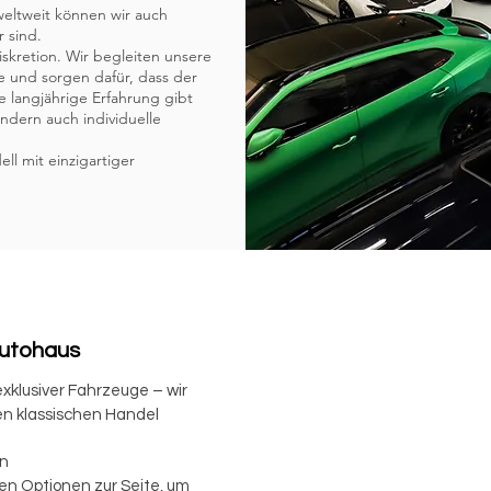
eltweit können wir auch
 sind.
iskretion. Wir begleiten unsere
 und sorgen dafür, dass der
e langjährige Erfahrung gibt
ondern auch individuelle
ll mit einzigartiger
Autohaus
xklusiver Fahrzeuge – wir
en klassischen Handel
en
n Optionen zur Seite, um