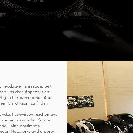
lacklistcars GmbH - Ihr Partner für Exklusivität au
Rädern
ür exklusive Fahrzeuge. Seit
n uns darauf spezialisiert,
rtigen Luxuslimousinen über
f dem Markt kaum zu finden
sendes Fachwissen machen uns
erstehen, dass jeder Kunde
odell, eine bestimmte
chenden Netzwerks und unserer