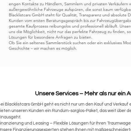
engen Kontakte zu Händlern, Sammlern und privaten Verkäufern w
außergewöhnliche Fahrzeuge aufspüren, die sonst kaum verfügbar
Blacklistcars GmbH steht für Qualität, Transparenz und absolute D
Kunden vom ersten Beratungsgespräch bis zur Fahrzeugübergabe
gesamte Kaufprozess reibungslos und professionell abläuft. Unser
uns die Möglichkeit, nicht nur das perfekte Fahrzeug zu finden, s
Lösungen für besondere Anfragen zu bieten.
Ob Sie ein seltenes Sammlerstück suchen oder ein exklusives Mode
Geschichte – wir machen es möglich.
Unsere Services – Mehr als nur ein 
ei Blacklistcars GmbH geht es nicht nur um den Kauf und Verkauf e
ieten unseren Kunden ein Rundum-sorglos-Paket, das weit über d
inausgeht.
inanzierung und Leasing – Flexible Lösungen für Ihren Traumwag
nsere Finanzierungsexperten stehen Ihnen mit maßgeschneiderte