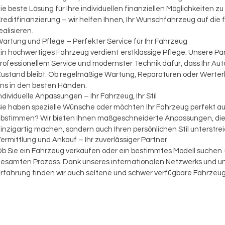
ie beste Lösung für Ihre individuellen finanziellen Möglichkeiten z
reditfinanzierung – wir helfen Ihnen, Ihr Wunschfahrzeug auf die f
ealisieren.
artung und Pflege – Perfekter Service für Ihr Fahrzeug
in hochwertiges Fahrzeug verdient erstklassige Pflege. Unsere P
rofessionellem Service und modernster Technik dafür, dass Ihr Aut
ustand bleibt. Ob regelmäßige Wartung, Reparaturen oder Werterha
ns in den besten Händen.
ndividuelle Anpassungen – Ihr Fahrzeug, Ihr Stil
ie haben spezielle Wünsche oder möchten Ihr Fahrzeug perfekt au
bstimmen? Wir bieten Ihnen maßgeschneiderte Anpassungen, die I
inzigartig machen, sondern auch Ihren persönlichen Stil unterstre
ermittlung und Ankauf – Ihr zuverlässiger Partner
b Sie ein Fahrzeug verkaufen oder ein bestimmtes Modell suchen
esamten Prozess. Dank unseres internationalen Netzwerks und u
rfahrung finden wir auch seltene und schwer verfügbare Fahrzeug