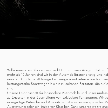
Die B
Willkommen bei Blacklistcars GmbH, Ihrem zuverlässigen Partner f
mehr als 10 Jahren sind wir in der Automobilbranche tätig und habe
unseren Kunden erstklassige Fahrzeuge anzubieten – von hochwe
leistungsstarke Sportwagen bis hin zu seltenen Raritäten, die au
sind.
Unsere Leidenschaft für besondere Automobile und unser umfas
zu Experten in der Beschaffung von exklusiven Fahrzeugen. Wir v
einzigartige Wünsche und Ansprüche hat – sei es ein spezielles M
Ausstattung oder ein limitierter Klassiker. Dank unseres weitrei