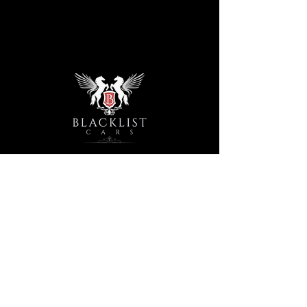
Öffnungszeiten
Montags geschlossen
Di - Fri: 10:00 -12:00 Uhr
13:00 - 19:00Uhr
Samstag nur nach vereinbarung
KONTAKT
info@blacklistcars.ch
044 555 86 70